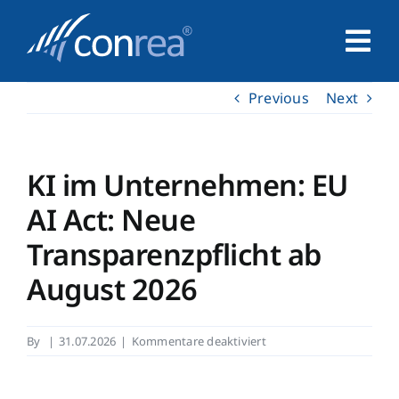
Skip
to
Tog
content
Nav
Previous
Next
Home
Unternehmen
KI im Unternehmen: EU
AI Act: Neue
Service
Transparenzpflicht ab
August 2026
Leistungen
für
By
|
31.07.2026
|
Kommentare deaktiviert
Kontakt
KI
im