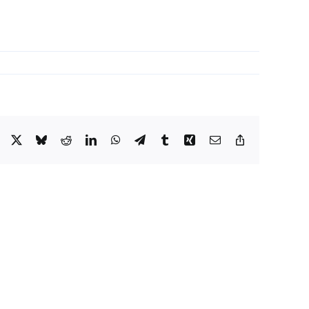
Facebook
X
Bluesky
Reddit
LinkedIn
WhatsApp
Telegram
Tumblr
Xing
Email
Copy
Link