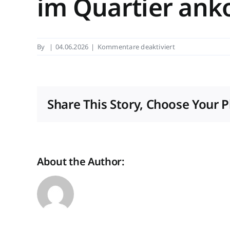
im Quartier an
für
By
|
04.06.2026
|
Kommentare deaktiviert
Ausstehende
Mietzahlungen:
Wenn
Überschuldung
Share This Story, Choose Your P
im
Quartier
ankommt
About the Author: