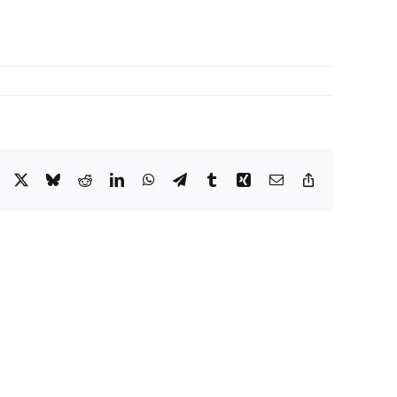
Facebook
X
Bluesky
Reddit
LinkedIn
WhatsApp
Telegram
Tumblr
Xing
Email
Copy
Link