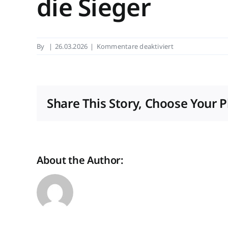
die Sieger
für
By
|
26.03.2026
|
Kommentare deaktiviert
Awards
verliehen:
Deutscher
Immobilienpreis
Share This Story, Choose Your P
2026:
die
Sieger
About the Author: