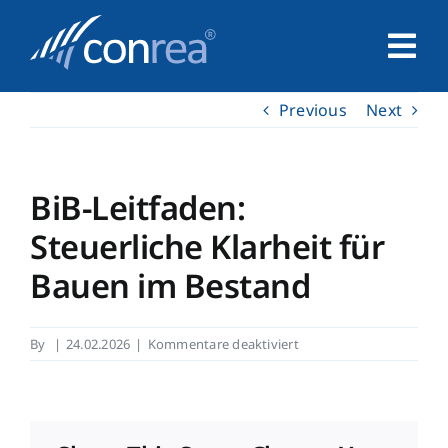
Skip
to
Tog
content
Nav
Previous
Next
Home
Unternehmen
BiB-Leitfaden:
Steuerliche Klarheit für
Service
Bauen im Bestand
Leistungen
für
By
|
24.02.2026
|
Kommentare deaktiviert
BiB-
Kontakt
Leitfaden:
Steuerliche
Klarheit