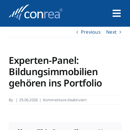
Skip
to
Tog
content
Nav
Previous
Next
Home
Unternehmen
Experten-Panel:
Bildungsimmobilien
Service
gehören ins Portfolio
Leistungen
für
By
|
29.06.2026
|
Kommentare deaktiviert
Experten-
Kontakt
Panel:
Bildungsimmobilien
gehören