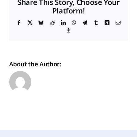
Share This Story, Choose Your
ins
Platform!
Portfolio
Facebook
X
Bluesky
Reddit
LinkedIn
WhatsApp
Telegram
Tumblr
Xing
Email
Copy
Link
About the Author: