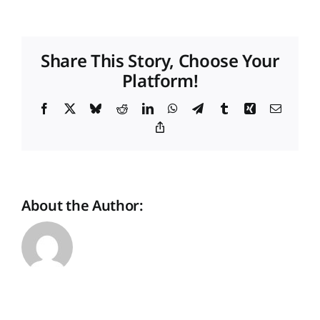
zur
Veranstaltung:
Der
Share This Story, Choose Your
Deutsche
Platform!
Immobilienpreis
als
Branchen-
Facebook
X
Bluesky
Reddit
LinkedIn
WhatsApp
Telegram
Tumblr
Xing
Email
Schaufenster
Copy
Link
About the Author: