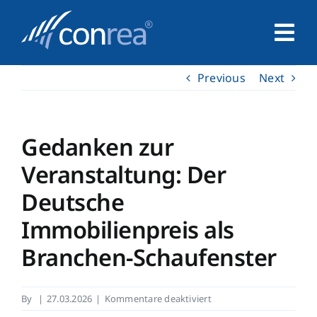
Skip
to
Tog
content
Nav
Previous
Next
Home
Unternehmen
Gedanken zur
Veranstaltung: Der
Service
Deutsche
Immobilienpreis als
Leistungen
Branchen-Schaufenster
Kontakt
für
By
|
27.03.2026
|
Kommentare deaktiviert
Gedanken