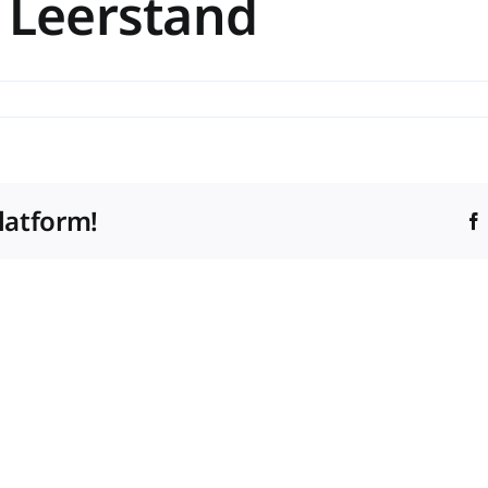
r Leerstand
s
latform!