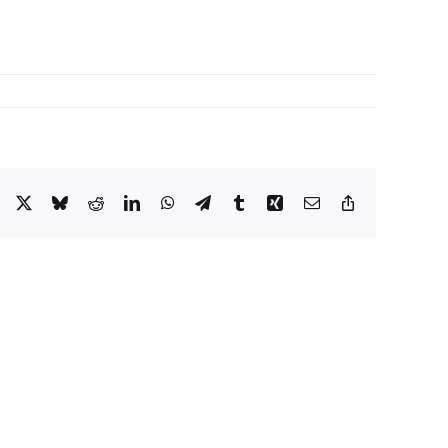
Facebook
X
Bluesky
Reddit
LinkedIn
WhatsApp
Telegram
Tumblr
Xing
Email
Copy
Link