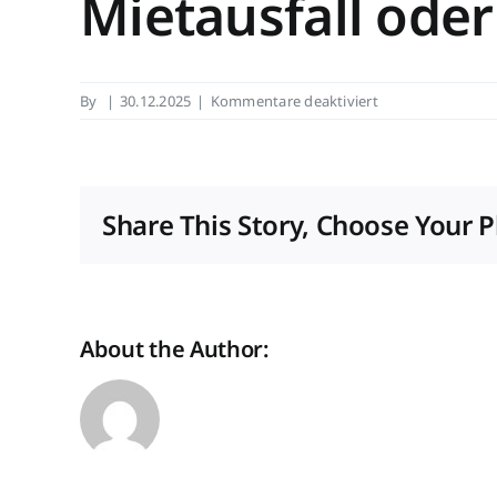
Mietausfall ode
für
By
|
30.12.2025
|
Kommentare deaktiviert
Gesetz
und
Rechtsprechung:
Grundsteuererlas
Share This Story, Choose Your P
bei
Mietausfall
oder
Leerstand
About the Author: