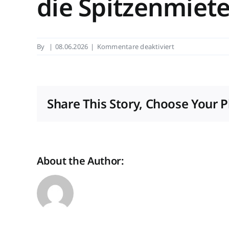
die Spitzenmiet
für
By
|
08.06.2026
|
Kommentare deaktiviert
gif/Cres-
Consensus-
Prognose:
Top-
Share This Story, Choose Your P
Büromärkte:
Wo
die
Spitzenmieten
2026
About the Author:
zulegen