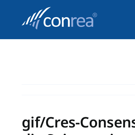
Skip
to
content
gif/Cres-Consen