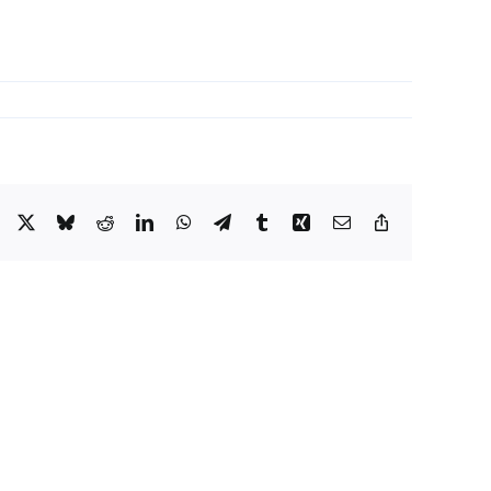
Facebook
X
Bluesky
Reddit
LinkedIn
WhatsApp
Telegram
Tumblr
Xing
Email
Copy
Link