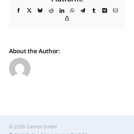
Facebook
X
Bluesky
Reddit
LinkedIn
WhatsApp
Telegram
Tumblr
Xing
Email
Copy
Link
About the Author:
© 2026 Conrea GmbH