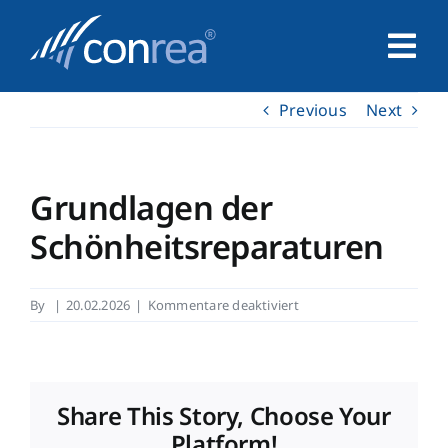
Skip
to
Tog
content
Nav
Previous
Next
Home
Unternehmen
Grundlagen der
Schönheitsreparaturen
Service
für
By
|
20.02.2026
|
Kommentare deaktiviert
Leistungen
Grundlagen
der
Schönheitsreparaturen
Kontakt
Share This Story, Choose Your
Platform!