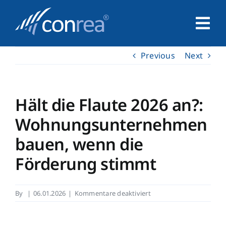
Skip
to
Tog
content
Nav
Previous
Next
Home
Unternehmen
Hält die Flaute 2026 an?:
Wohnungsunternehmen
Service
bauen, wenn die
Förderung stimmt
Leistungen
für
By
|
06.01.2026
|
Kommentare deaktiviert
Kontakt
Hält
die