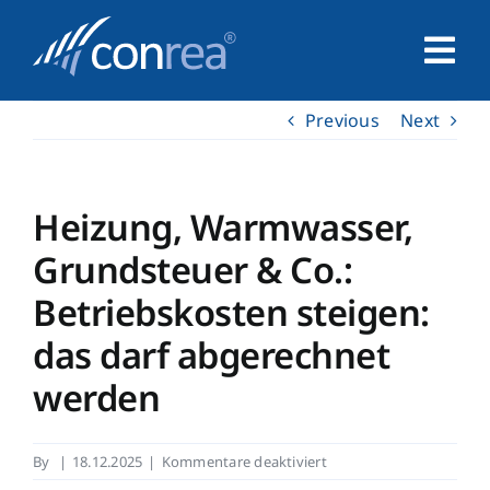
Skip
to
Tog
content
Nav
Previous
Next
Home
Unternehmen
Heizung, Warmwasser,
Grundsteuer & Co.:
Service
Betriebskosten steigen:
das darf abgerechnet
Leistungen
werden
Kontakt
für
By
|
18.12.2025
|
Kommentare deaktiviert
Heizung,