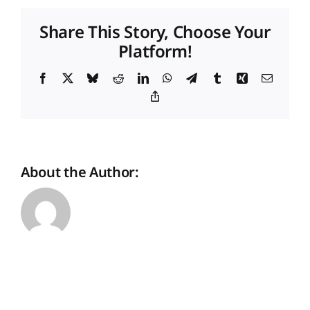
:
Geopolitische
Share This Story, Choose Your
Unsicherheit
Platform!
setzt
Wohnungsbau
zu
Facebook
X
Bluesky
Reddit
LinkedIn
WhatsApp
Telegram
Tumblr
Xing
Email
Copy
Link
About the Author: