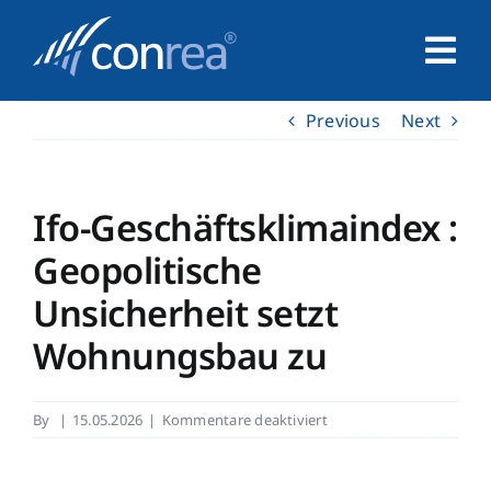
Skip
to
Tog
content
Nav
Previous
Next
Home
Unternehmen
Ifo-Geschäftsklimaindex :
Geopolitische
Service
Unsicherheit setzt
Wohnungsbau zu
Leistungen
für
By
|
15.05.2026
|
Kommentare deaktiviert
Kontakt
Ifo-
Geschäftsklimaindex