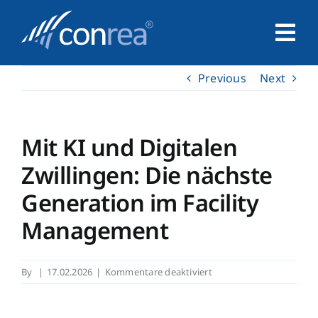
Skip
to
Tog
content
Nav
Previous
Next
Home
Unternehmen
Mit KI und Digitalen
Zwillingen: Die nächste
Service
Generation im Facility
Management
Leistungen
für
By
|
17.02.2026
|
Kommentare deaktiviert
Kontakt
Mit
KI