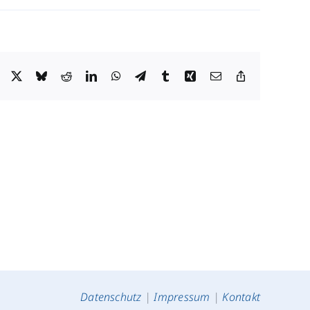
Facebook
X
Bluesky
Reddit
LinkedIn
WhatsApp
Telegram
Tumblr
Xing
Email
Copy
Link
Datenschutz
|
Impressum
|
Kontakt