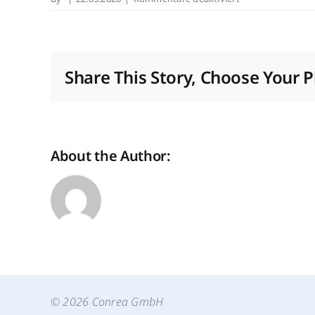
Negativrekord
bei
Fertigstellungen:
Wohnungsbaukri
Share This Story, Choose Your P
spitzt
sich
zu
–
ein
About the Author:
Plan
B
muss
her
© 2026 Conrea GmbH