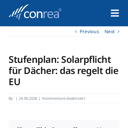
Skip
to
Tog
content
Nav
Previous
Next
Home
Unternehmen
Stufenplan: Solarpflicht
für Dächer: das regelt die
Service
EU
Leistungen
für
By
|
24.06.2026
|
Kommentare deaktiviert
Stufenplan:
Kontakt
Solarpflicht
für
Dächer: