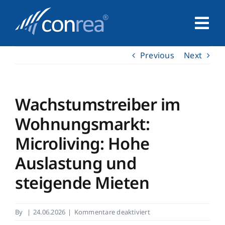
Skip
to
Tog
content
Nav
Previous
Next
Home
Unternehmen
Wachstumstreiber im
Wohnungsmarkt:
Service
Microliving: Hohe
Auslastung und
Leistungen
steigende Mieten
Kontakt
für
By
|
24.06.2026
|
Kommentare deaktiviert
Wachstumstreiber