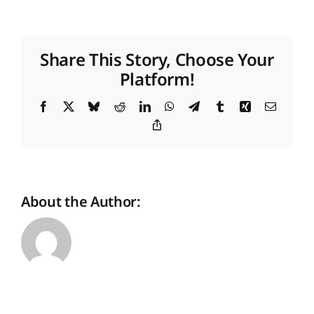
im
Wohnungsmarkt:
Microliving:
Share This Story, Choose Your
Hohe
Platform!
Auslastung
und
steigende
Facebook
X
Bluesky
Reddit
LinkedIn
WhatsApp
Telegram
Tumblr
Xing
Email
Mieten
Copy
Link
About the Author: